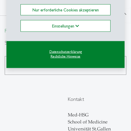
Nur erforderliche Cookies akzeptieren
north
Einstellungen
From insight to impact.
Suche
Datenschutzerklärung
Rechtliche Hinweise
search
Kontakt
Med-HSG
School of Medicine
Universität St.Gallen