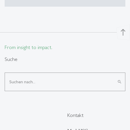
north
From insight to impact.
Suche
search
Kontakt