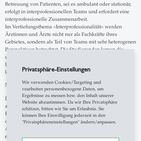
Betreuung von Patienten, sei es ambulant oder stationär,
erfolgt in interprofessionellen Teams und erfordert eine
interprofessionelle Zusammenarbeit.
Im Vertiefungsthema «Interprofessionalität» werden
Ärztinnen und Ärzte nicht nur als Fachkräfte ihres
Gebietes, sondern als Teil von Teams mit sehr heterogenen
Perspektiven betrachtet. Die Studierenden lernen die
unterschiedlichen Sichtweisen und den wertschätzenden
Umgang mit anderen Berufsgruppen sowie eine
Privatsphäre-Einstellungen
lernorientierte und transparente Fehlerkultur.
Wir verwenden Cookies/Targeting und
Management und Governance
vearbeiten personenbezogene Daten, um
Ergebnisse zu messen bzw. den Inhalt unserer
Der Beruf Ärztin oder Arzt verlangt heute nach viel mehr
Website abzustimmen. Da wir Ihre Privatsphäre
als medizinischem Fachwissen. Management- und
schätzen, bitten wir Sie um Erlaubnis. Sie
Führungsfähigkeiten werden in einem komplexen und
können Ihre Einwilligung jederzeit in den
dynamischen Arbeitsumfeld für die Ausübung des
"Privatsphäreneinstellungen" ändern/anpassen.
Arztberufes immer wichtiger und von der Fachwelt
eingehend als integraler Bestandteil der Lehre gefordert.