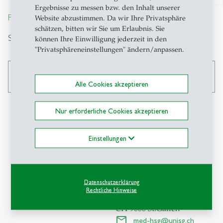
Ergebnisse zu messen bzw. den Inhalt unserer
From insight to impact.
Website abzustimmen. Da wir Ihre Privatsphäre
schätzen, bitten wir Sie um Erlaubnis. Sie
Suche
können Ihre Einwilligung jederzeit in den
"Privatsphäreneinstellungen" ändern/anpassen.
search
Alle Cookies akzeptieren
Nur erforderliche Cookies akzeptieren
Kontakt
Einstellungen
Med-HSG
School of Medicine
Datenschutzerklärung
Universität St.Gallen
Rechtliche Hinweise
St.Jakob-Strasse 21
CH-9000 St.Gallen
med-hsg
@
unisg.ch