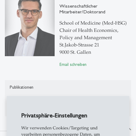
Wissenschaftlicher
Mitarbeiter/Doktorand
School of Medicine (Med-HSG)
Chair of Health Economics,
Policy and Management
St.Jakob-Strasse 21
9000 St. Gallen
Email schreiben
Publikationen
Publikationen auf Alexandria
Privatsphäre-Einstellungen
Wir verwenden Cookies/Targeting und
north
vearbeiten personenbezogene Daten, um