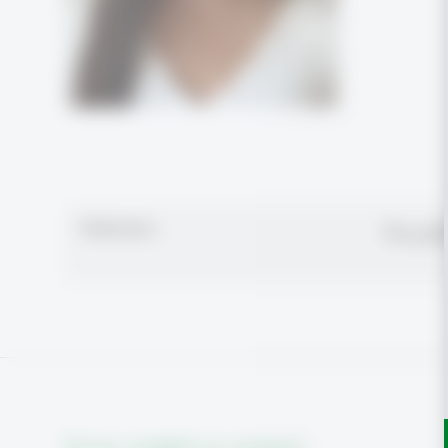
Publications
No pub
From insight to impact.