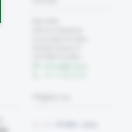
Med-HSG
School of Medicine
Universität St.Gallen
St.Jakob-Strasse 21
CH-9000 St.Gallen
med-hsg
@
unisg.ch
+41 71 224 32 00
Mitglied von