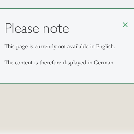
Please note
close
This page is currently not available in English.
The Institute
Research
Teaching
Exe
The content is therefore displayed in German.