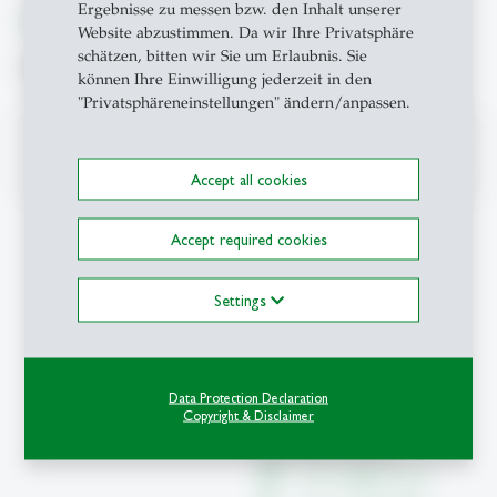
Ergebnisse zu messen bzw. den Inhalt unserer
From insight to impact.
Website abzustimmen. Da wir Ihre Privatsphäre
schätzen, bitten wir Sie um Erlaubnis. Sie
Suche
können Ihre Einwilligung jederzeit in den
"Privatsphäreneinstellungen" ändern/anpassen.
search
Accept all cookies
Accept required cookies
Kontakt
Settings
Med-HSG
School of Medicine
Universität St.Gallen
Data Protection Declaration
Copyright & Disclaimer
St.Jakob-Strasse 21
CH-9000 St.Gallen
med-hsg
@
unisg.ch