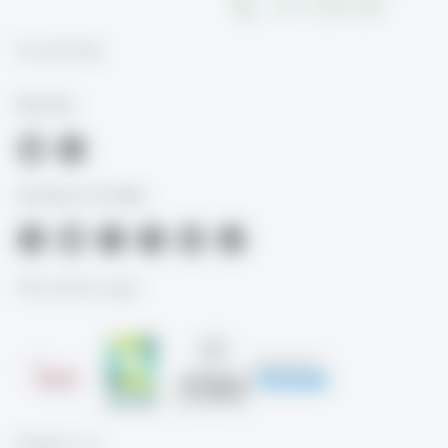
+41 71 224 32 00
Social Media
Med-HSG
University of St.Gallen
Akkreditierungen
Mitglied von