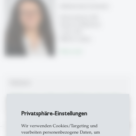
Administrative Assistenz
Dufourstrasse 40a
School of Medicine
A 24-1-239
9000 St. Gallen
Write e-mail
Publications
Publications on Research Platform Alexandria
Privatsphäre-Einstellungen
north
Wir verwenden Cookies/Targeting und
vearbeiten personenbezogene Daten, um