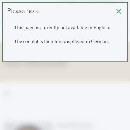
unisg.ch
Choose institutes
Please note
close
search
This page is currently not available in English.
The content is therefore displayed in German.
Khia Offenhauser
home
Khia Offenhauser