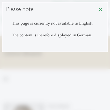
unisg.ch
Choose institutes
Please note
close
search
This page is currently not available in English.
The content is therefore displayed in German.
Doris Brand
home
Doris Brand