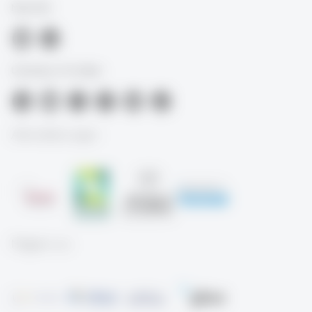
Med-HSG
University of St.Gallen
Akkreditierungen
Mitglied von