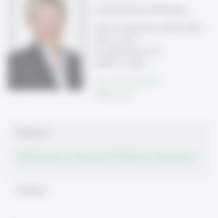
Leitung Services & Marketing
School of Medicine (Med-HSG)
Büro 62-325
St. Jakob-Strasse 21
9000 St. Gallen
Tel: +41 71 224 32 07
Write e-mail
Publications
Publications on Research Platform Alexandria
Ausbildung
-