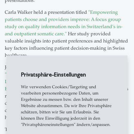
presentations:
Carla Walker held a presentation titled
"Empowering
patients choose and providers improve: A focus group
study on quality information needs in Switzerland’s in-
and outpatient somatic care."
Her study provided
valuable insights into patient preferences and highlighted
key factors influencing patient decision-making in Swiss
healthcare.
Jonas Subelack shared research around
Privatsphäre-Einstellungen
"Krankenhausvergütung via Fallpauschalen: Gibt es
Leistungsgruppen, die besonders (un-)profitabel sind?
Wir verwenden Cookies/Targeting und
Erkenntnisse aus dem Schweizer Krankenhaussektor."
His
vearbeiten personenbezogene Daten, um
research identified variations in profitability among
Ergebnisse zu messen bzw. den Inhalt unserer
different service groups within the Swiss hospital sector,
Website abzustimmen. Da wir Ihre Privatsphäre
contributing important knowledge to discussions about
schätzen, bitten wir Sie um Erlaubnis. Sie
hospital financing and economic sustainability.
können Ihre Einwilligung jederzeit in den
"Privatsphäreneinstellungen" ändern/anpassen.
The conference offered an excellent platform for