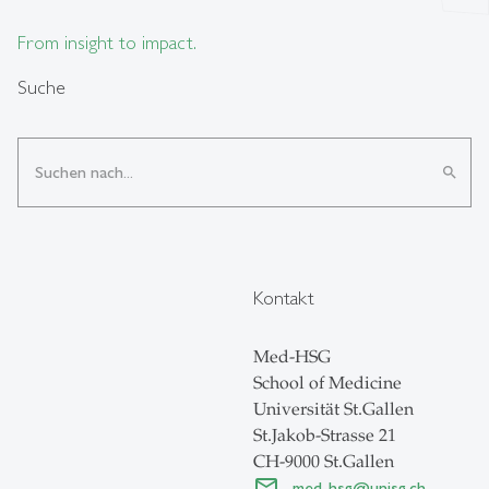
From insight to impact.
Suche
search
Kontakt
Med-HSG
School of Medicine
Universität St.Gallen
St.Jakob-Strasse 21
CH-9000 St.Gallen
med-hsg
@
unisg.ch