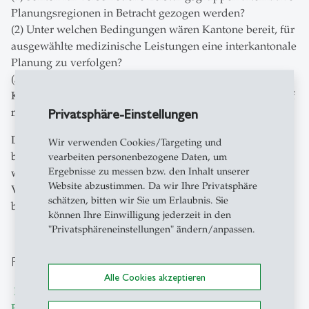
Planungsregionen in Betracht gezogen werden?
(2) Unter welchen Bedingungen wären Kantone bereit, für
ausgewählte medizinische Leistungen eine interkantonale
Planung zu verfolgen?
(3) Welche Rolle sollten Bedarfsanalysen in der
Kapazitätsplanung spielen, insbesondere im Hinblick auf
Privatsphäre-Einstellungen
mögliche Anpassungen der Planungsgebiete?
Durch die Beantwortung dieser Fragen möchten wir dazu
Wir verwenden Cookies/Targeting und
beitragen, die Spitalplanung in der Schweiz
vearbeiten personenbezogene Daten, um
Ergebnisse zu messen bzw. den Inhalt unserer
weiterzuentwickeln, sodass sie sowohl eine hohe
Website abzustimmen. Da wir Ihre Privatsphäre
Versorgungsqualität als auch eine effiziente und
schätzen, bitten wir Sie um Erlaubnis. Sie
bedarfsgerechte Ressourcennutzung gewährleistet.
können Ihre Einwilligung jederzeit in den
"Privatsphäreneinstellungen" ändern/anpassen.
Projektteam
Alle Cookies akzeptieren
Prof. Dr. Alexander Geissler
,
Dr. Justus Vogel,
Dr. David
Ehlig
,
Enqi Fu
,
Charlotte Schneider