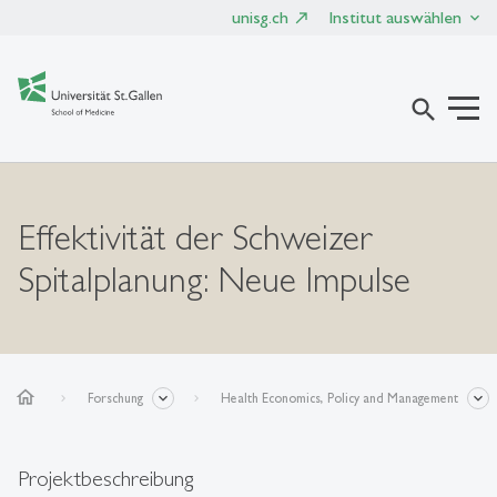
unisg.ch
Institut auswählen
search
Effektivität der Schweizer
Spitalplanung: Neue Impulse
home
Forschung
Health Economics, Policy and Management
Projektbeschreibung