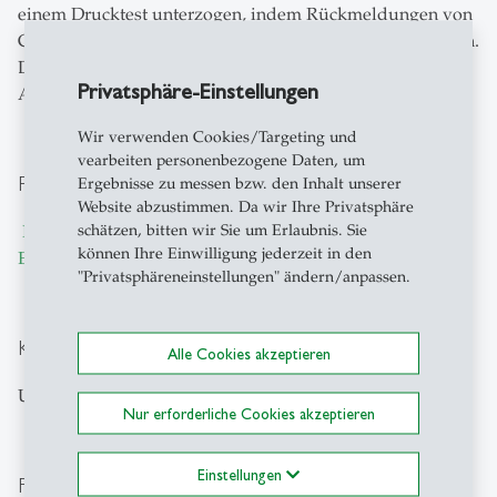
einem Drucktest unterzogen, indem Rückmeldungen von
Chirurgen und Klinikern aus der Praxis eingeholt werden.
Die Erkenntnisse aus diesem Projekt werden in einem
Privatsphäre-Einstellungen
Abschlussbericht zusammengefasst.
Wir verwenden Cookies/Targeting und
vearbeiten personenbezogene Daten, um
Projektteam
Ergebnisse zu messen bzw. den Inhalt unserer
Website abzustimmen. Da wir Ihre Privatsphäre
schätzen, bitten wir Sie um Erlaubnis. Sie
Prof. Dr. Alexander Geissler
,
Dr. Justus Vogel,
Dr. David
können Ihre Einwilligung jederzeit in den
Ehlig
,
Irene Salvi
"Privatsphäreneinstellungen" ändern/anpassen.
Kooperationspartner
Alle Cookies akzeptieren
Universität Luzern
Nur erforderliche Cookies akzeptieren
Einstellungen
Finanzierungsquelle