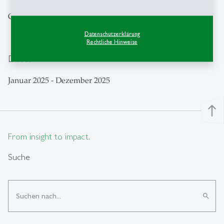
Groupe Mutuel Services AG
Datenschutzerklärung
Rechtliche Hinweise
Dauer
Januar 2025 - Dezember 2025
north
From insight to impact.
Suche
search